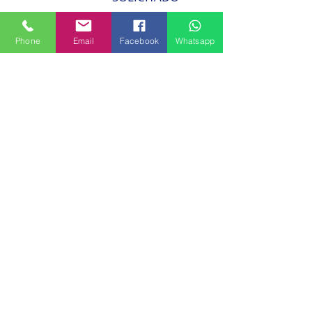
Phone
Email
Facebook
Whatsapp
📍 Centro Médico Nacional
🏢 Av. Justo Arosemena y Calle 38
🚪 Piso 3 - Suite 305
📱
Móvil:
(507) 6607 5597
🗺️ República de Panamá
🏥 Instituciones Adheridas
🔹
Centro Médico Nacional
🔹 Hospital Nacional
🔹 Hospital Pacífica Salud
🔹 Centro Médico Paitilla
🔹 Clinica Hospital San Fernando
🔹 Clínica Panamericana (La Chorrera)
📧 Correo
✉️
gastrointestinal@icloud.com
🏥 C.E.G.M.O.
🌟 Centro de Enfermedades