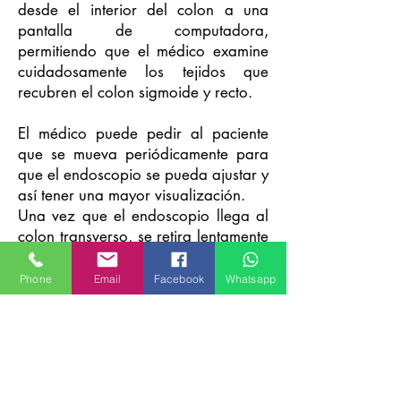
desde el interior del colon a una
pantalla de computadora,
permitiendo que el médico examine
cuidadosamente los tejidos que
recubren el colon sigmoide y recto.
El médico puede pedir al paciente
que se mueva periódicamente para
que el endoscopio se pueda ajustar y
así tener una mayor visualización.
Una vez que el endoscopio llega al
colon transverso, se retira lentamente
al endoscopio mientras que una vez
más se examina cuidadosamente el
Phone
Email
Facebook
Whatsapp
recubrimiento del colon.