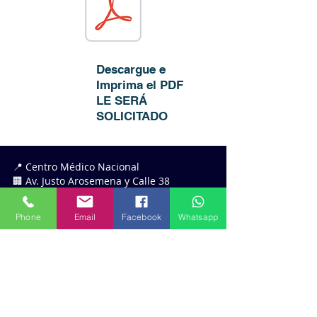
Descargue e
Imprima el PDF
LE SERÁ
SOLICITADO
📍 Centro Médico Nacional
🏢 Av. Justo Arosemena y Calle 38
🚪 Piso 3 - Suite 305
📱
Móvil:
(507) 6607 5597
Phone
Email
Facebook
Whatsapp
🗺️ República de Panamá
🏥 Instituciones Adheridas
🔹
Centro Médico Nacional
🔹 Hospital Nacional
🔹 Hospital Pacífica Salud
🔹 Centro Médico Paitilla