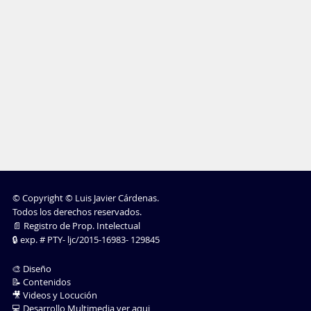
©️ Copyright © Luis Javier Cárdenas.
Todos los derechos reservados.
📄 Registro de Prop. Intelectual
🔒 exp. # PTY- ljc/2015-16983- 129845
🎨 Diseño
📝 Contenidos
🎥 Videos y Locución
💻 Desarrollo Multimedia ver aqui