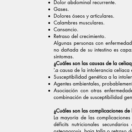
Dolor abdominal recurrente.
Gases.
Dolores óseos y articulares.
Calambres musculares.
Cansancio.
Retraso del crecimiento.
Algunas personas con enfermedad c
no dañada de su intestino es capaz
síntomas.
¿Cuáles son las causas de la celiaq
La causa de la intolerancia celíac
r
Susceptibilidad genética a la intole
Agentes ambientales, probablemente 
Asociación con otras enfermedad
combinación de susceptibilidad gené
¿Cuáles son las complicaciones de
La mayoría de las complicaciones 
déficits nutricionales secundario
osteoporosis, baja talla o retraso 