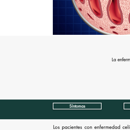
La enfer
Síntomas
Los pacientes con enfermedad celí