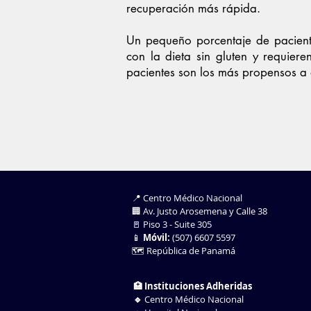
recuperación más rápida.
Un pequeño porcentaje de pacien
con la dieta sin gluten y requiere
pacientes son los más propensos a 
📍 Centro Médico Nacional
🏢 Av. Justo Arosemena y Calle 38
🚪 Piso 3 - Suite 305
📱
Móvil:
(507) 6607 5597
🗺️ República de Panamá
🏥 Instituciones Adheridas
🔹
Centro Médico Nacional