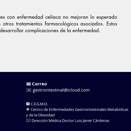
tes con enfermedad celíaca no mejoran lo esperado
n otros tratamientos farmacológicos asociados. Estos
desarrollar complicaciones de la enfermedad.
📧 Correo
✉️
gastrointestinal@icloud.com
🏥 C.E.G.M.O.
🌟 Centro de Enfermedades Gastrointestinales Metabólicas
y de la Obesidad
👨‍⚕️ Dirección Médica Doctor Luis Javier Cárdenas