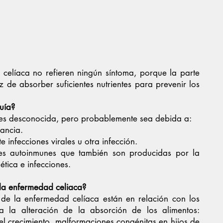
elíaca no refieren ningún síntoma, porque la parte
 de absorber suficientes nutrientes para prevenir los
uía?
a es desconocida, pero probablemente sea debida a:
rancia.
infecciones virales u otra infección.
es autoinmunes que también son producidas por la
tica e infecciones.
 la enfermedad celiaca?
de la enfermedad celíaca están en relación con los
s a la alteración de la absorción de los alimentos:
del crecimiento, malformaciones congénitas en hijos de